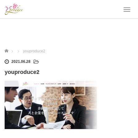
T
o
g
g
l
e
n
ホーム
youproduce2
a
v
2021.06.28
i
youproduce2
g
a
t
i
o
n