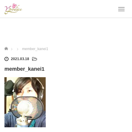
T
o
g
g
l
e
n
ホーム
member_kanei1
a
v
2021.03.18
i
member_kanei1
g
a
t
i
o
n