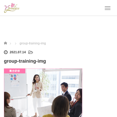
T
o
g
g
l
e
n
ホーム
group-training-img
a
v
2021.07.14
i
group-training-img
g
a
t
i
o
n