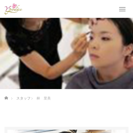
T
o
g
g
l
e
n
a
v
i
g
a
t
i
o
ホーム
スタッフ
林 里美
n