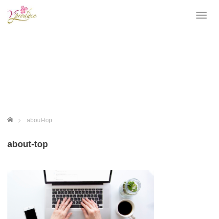
T
o
g
g
l
e
n
a
v
i
g
ホーム
about-top
a
t
about-top
i
o
n